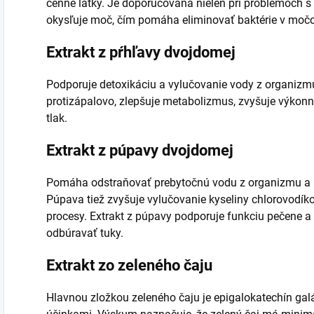
cenné látky. Je doporučovaná nielen pri problémoch s
okysľuje moč, čím pomáha eliminovať baktérie v mo
Extrakt z pŕhľavy dvojdomej
Podporuje detoxikáciu a vylučovanie vody z organizmu.
protizápalovo, zlepšuje metabolizmus, zvyšuje výkonno
tlak.
Extrakt z púpavy dvojdomej
Pomáha odstraňovať prebytočnú vodu z organizmu a p
Púpava tiež zvyšuje vylučovanie kyseliny chlorovodíko
procesy. Extrakt z púpavy podporuje funkciu pečene a
odbúravať tuky.
Extrakt zo zeleného čaju
Hlavnou zložkou zeleného čaju je epigalokatechín gal