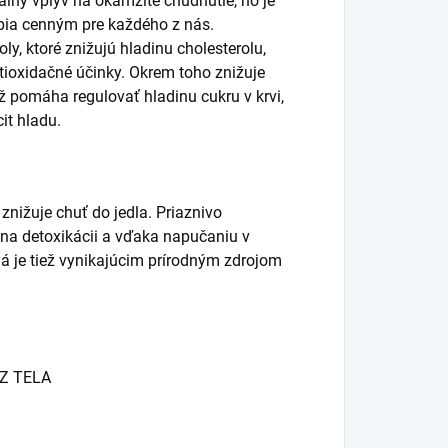
lny vplyv na okamžité chudnutie, no je
bia cenným pre každého z nás.
, ktoré znižujú hladinu cholesterolu,
ntioxidačné účinky. Okrem toho znižuje
ež pomáha regulovať hladinu cukru v krvi,
it hladu.
nižuje chuť do jedla. Priaznivo
a na detoxikácii a vďaka napučaniu v
vá je tiež vynikajúcim prírodným zdrojom
Z TELA