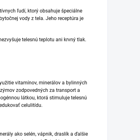
ívnych ľudí, ktorý obsahuje špeciálne
ytočnej vody z tela. Jeho receptúra je
zvyšuje telesnú teplotu ani krvný tlak.
využitie vitamínov, minerálov a bylinných
enzýmov zodpovedných za transport a
ogénnou látkou, ktorá stimuluje telesnú
dukovať celulitídu.
nerály ako selén, vápnik, draslík a ďalšie