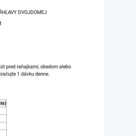
 PŔHĽAVY DVOJDOMEJ
M
nút pred raňajkami, obedom alebo
račujte 1 dávku denne.
cia)