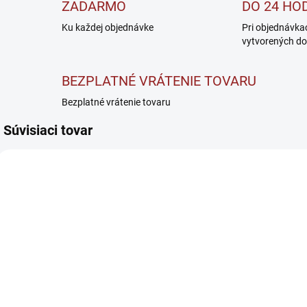
ZADARMO
DO 24 HO
Ku každej objednávke
Pri objednávka
vytvorených do
BEZPLATNÉ VRÁTENIE TOVARU
Bezplatné vrátenie tovaru
Súvisiaci tovar
SKLADOM
SKLADOM
F
Amix Nutrition
Voxberg
A
NitroNox Shot
Preworkout -