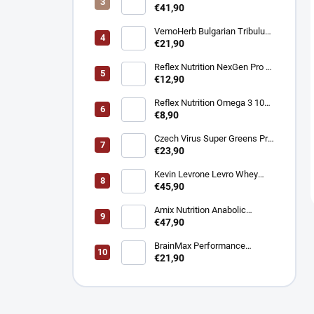
Creapure® – Čistý kreatín
€41,90
monohydrát 1 kg
VemoHerb Bulgarian Tribulus
- Testosterón booster 90
€21,90
kapsúl
Reflex Nutrition NexGen Pro -
Prémiový komplex pre imunitu
€12,90
90 kapsúl
Reflex Nutrition Omega 3 1000
mg - EPA a DHA pre srdce,
€8,90
mozog a zrak 90 kapsúl
Czech Virus Super Greens Pro
- Podpora vitality a detoxikácie
€23,90
360 g
Kevin Levrone Levro Whey
Supreme - Srvátkový proteín
€45,90
2000 g
Amix Nutrition Anabolic
Monster Beef - Hovädzí
€47,90
proteín 2200 g
BrainMax Performance
Magnesium 1000 mg Hořčík +
€21,90
Vitamín B6 100 kapsúl