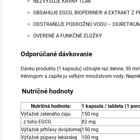
NEZVYŠUJE KRVNÝ TLAK
OBSAHUJE EGCG, BIOPERINE® A EXTRAKT Z
ODSTRAŇUJE PODKOŽNÚ VODU – DIURETIKU
OVERENÉ A FUNKČNÉ ZLOŽKY
Odporúčané dávkovanie
Dávku produktu (1 kapsulu) užívajte raz denne, 30 mi
tréningom a zapite ju veľkým množstvom vody. Neprek
Nutričné hodnoty
Nutričná hodnota:
1 kapsula / tableta (1 por
Výťažok zeleného čaju
150 mg
- z toho EGCG
82 mg
Výťažok pŕhľavy dvojdomej
150 mg
Výťažok púpavy lekárskej
100 mg