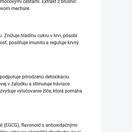
 močovými cestami. Extrakt z brusníc
čovom mechúre.
 Znižuje hladinu cukru v krvi, pôsobí
sť, posilňuje imunitu a reguluje krvný
odporuje prirodzenú detoxikáciu.
vej v žalúdku a stimuluje tráviace
 zvyšuje vylučovanie žlče, ktorá pomáha
át (EGCG), flavonoid s antioxidačnými