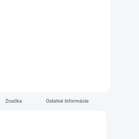
Predtréningovka
Napalm Pre-
€21,90
270 g
ontest
€19,90
Pumped
Detail
timulant Free
Detail
50 g
iaczložkový
SCATTERBRAIN je
rípravok
moderný
ombinujúci
predtréningový
tandardizované
doplnok určený
astlinné extrakty
najmä pre
daptogénov so
športovcov a
ložkami bežne
fyzicky aktívnych
oužívanými v
ľudí, ako aj pre
redtréningových
situácie so
Značka
Ostatné informácie
oplnkoch.
zvýšenou fyzickou
záťažou.