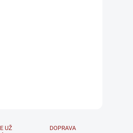
:
EME DORUČIŤ
8.2026
−
+
Pridať do košíka
R OUT je výživový doplnok pre fyzicky aktívnych,
hujúci rastlinné extrakty, ktoré pomáhajú odstraňovať
ytočnú vodu z tela. Jeho receptúra je založená na
ovaných aktívnych látkach.
ILNÉ INFORMÁCIE
OPÝTAŤ SA
STRÁŽIŤ
E UŽ
DOPRAVA