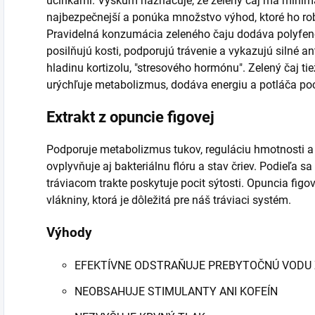
účinkami. Výskum naznačuje, že zelený čaj má minimá
najbezpečnejší a ponúka množstvo výhod, ktoré ho ro
Pravidelná konzumácia zeleného čaju dodáva polyfenoly
posilňujú kosti, podporujú trávenie a vykazujú silné a
hladinu kortizolu, "stresového hormónu". Zelený čaj ti
urýchľuje metabolizmus, dodáva energiu a potláča poc
Extrakt z opuncie figovej
Podporuje metabolizmus tukov, reguláciu hmotnosti a z
ovplyvňuje aj bakteriálnu flóru a stav čriev. Podieľa s
tráviacom trakte poskytuje pocit sýtosti. Opuncia figo
vlákniny, ktorá je dôležitá pre náš tráviaci systém.
Výhody
EFEKTÍVNE ODSTRAŇUJE PREBYTOČNÚ VODU 
NEOBSAHUJE STIMULANTY ANI KOFEÍN