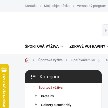
Prejsť
Kontakt
Moja objednávka
Vernostný program
na
obsah
ŠPORTOVÁ VÝŽIVA
ZDRAVÉ POTRAVINY
Domov
Športová výživa
Spaľovače tuku
Ta
B
Kategórie
o
Preskočiť
č
kategórie
n
Športová výživa
ý
Proteíny
p
a
Gainery a sacharidy