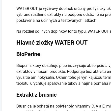
WATER OUT je výživový doplnok určený pre fyzicky akt
vybrané rastlinné extrakty na podporu odstránenia preb
postavená na účinných a testovaných látkach.
Na rozdiel od iných doplnkov tohto typu, WATER OUT ne
Hlavné zložky WATER OUT
BioPerine
Bioperín, ktorý obsahuje piperín, zvyšuje absorpciu a 
extraktov v našom produkte. Podporuje tiež aktivitu 
využitie aminokyselín. Okrem toho je vynikajúcou term
teplotu, urýchľuje spaľovanie tukov a najmä pomáha re
Extrakt z brusníc
Brusnica je bohatá na polyfenoly, vitamíny C, A a E, mi