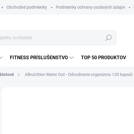
Obchodné podmienky
Podmienky ochrany osobných údajov
Hľadať
FITNESS PRÍSLUŠENSTVO
TOP 50 PRODUKTOV
bletové
Allnutrition Water Out - Odvodnenie organizmu 120 kapsúl
11 hodnotení
Podrobnosti hodnotenia
ZNAČKA:
A
AKCIA
€1
Jedn
SK