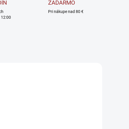
DÍN
ZADARMO
ch
Pri nákupe nad 80 €
 12:00
SKLADOM
SKLADOM
itness
Kevin Levrone
uthority
Scatterbrain -
Xtreme