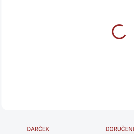
cena
MÔŽ
DO:
11.
WATE
obsa
preb
test
DETA
DARČEK
DORUČENI