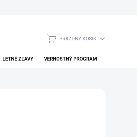
PRÁZDNY KOŠÍK
NÁKUPNÝ
KOŠÍK
LETNÉ ZĽAVY
VERNOSTNÝ PROGRAM
KONTAKT
LLNUTRITION
4,90
€11,90
otková
LADOM