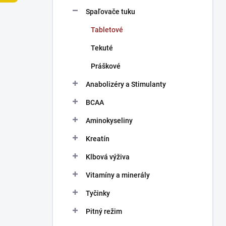
n
Spaľovače tuku
e
l
Tabletové
Tekuté
Práškové
Anabolizéry a Stimulanty
BCAA
Aminokyseliny
Kreatín
Klbová výživa
Vitamíny a minerály
Tyčinky
Pitný režim