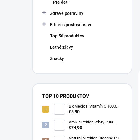
Pre deti
Zdravé potraviny
Fitness príslušenstvo
Top 50 produktov
Letné zľavy
Značky
TOP 10 PRODUKTOV
BioMedical Vitamín C 1000
mg - Podpora imunity 100
€5,90
tabliet
Amix Nutrition Whey Pure
Fusion Protein - Srvátkový
€74,90
proteín CFM® 2300g
Natural Nutrition Creatine Pure