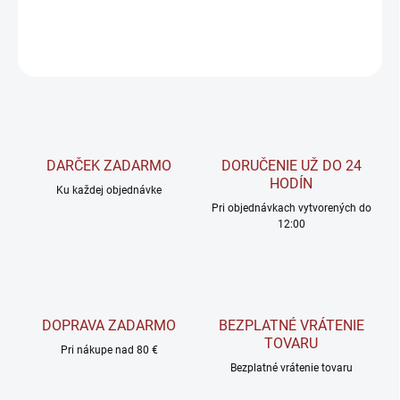
DETAILNÉ INFORMÁCIE
OPÝTAŤ SA
STRÁŽIŤ
DARČEK ZADARMO
DORUČENIE UŽ DO 24
HODÍN
Ku každej objednávke
Pri objednávkach vytvorených do
12:00
DOPRAVA ZADARMO
BEZPLATNÉ VRÁTENIE
TOVARU
Pri nákupe nad 80 €
Bezplatné vrátenie tovaru