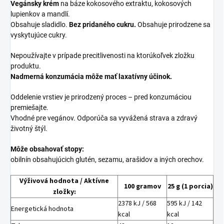
Vegánsky krém
na báze kokosového extraktu, kokosových
lupienkov a mandlí.
Obsahuje sladidlo.
Bez pridaného cukru.
Obsahuje prirodzene sa
vyskytujúce cukry.
Nepoužívajte v prípade precitlivenosti na ktorúkoľvek zložku
produktu.
Nadmerná konzumácia môže mať laxatívny účinok.
Oddelenie vrstiev je prirodzený proces – pred konzumáciou
premiešajte.
Vhodné pre vegánov. Odporúča sa vyvážená strava a zdravý
životný štýl.
Môže obsahovať stopy:
obilnín obsahujúcich glutén, sezamu, arašidov a iných orechov.
Výživová hodnota / Aktívne
100 gramov
25 g (1 porcia)
zložky:
2378 kJ / 568
595 kJ / 142
Energetická hodnota
kcal
kcal