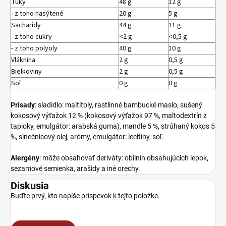
Tuky
48 g
12 g
- z toho nasýtené
20 g
5 g
Sacharidy
44 g
11 g
- z toho cukry
<2 g
<0,5 g
- z toho polyoly
40 g
10 g
Vláknina
2 g
0,5 g
Bielkoviny
2 g
0,5 g
Soľ
0 g
0 g
Prísady
:
sladidlo: maltitoly, rastlinné bambucké maslo, sušený
kokosový výťažok 12 % (kokosový výťažok 97 %, maltodextrín z
tapioky, emulgátor: arabská guma), mandle 5 %, strúhaný kokos 5
%, slnečnicový olej, arómy, emulgátor: lecitíny, soľ.
Alergény
:
môže obsahovať deriváty: obilnín obsahujúcich lepok,
sezamové semienka, arašidy a iné orechy.
Diskusia
Buďte prvý, kto napíše príspevok k tejto položke.