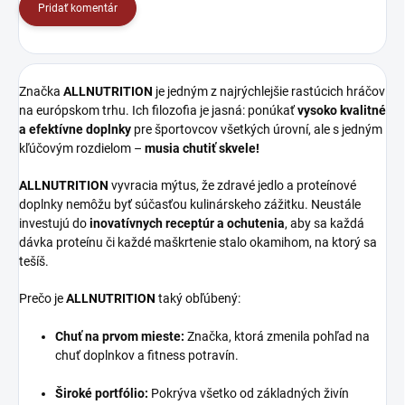
Pridať komentár
Značka
ALLNUTRITION
je jedným z najrýchlejšie rastúcich hráčov
na európskom trhu. Ich filozofia je jasná: ponúkať
vysoko kvalitné
a efektívne doplnky
pre športovcov všetkých úrovní, ale s jedným
kľúčovým rozdielom –
musia chutiť skvele!
ALLNUTRITION
vyvracia mýtus, že zdravé jedlo a proteínové
doplnky nemôžu byť súčasťou kulinárskeho zážitku. Neustále
investujú do
inovatívnych receptúr a ochutenia
, aby sa každá
dávka proteínu či každé maškrtenie stalo okamihom, na ktorý sa
tešíš.
Prečo je
ALLNUTRITION
taký obľúbený:
Chuť na prvom mieste:
Značka, ktorá zmenila pohľad na
chuť doplnkov a fitness potravín.
Široké portfólio:
Pokrýva všetko od základných živín