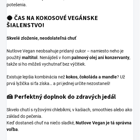
potešenia.
🥥 ČAS NA KOKOSOVÉ VEGÁNSKE
ŠIALENSTVO!
Skvelé zloženie, neodolateľná chuť
Nutlove Vegan neobsahuje pridaný cukor – namiesto neho je
použitý
maltitol
. Nenájdeš v ňom
palmový olej ani konzervanty
,
takže si ho môžeš vychutnať bez výčitiek.
Existuje lepšia kombinácia než
kokos, čokoláda a mandle
? Už
prvá lyžička si ťa získa… a pri jednej určite nezostaneš!
🍰 Perfektný doplnok do zdravých jedál
Skvelo chutí s ryžovými chlebíkmi, v kašiach, smoothies alebo ako
základ do pečenia.
Keď dostaneš chuť na niečo sladké,
Nutlove Vegan je tá správna
voľba
.