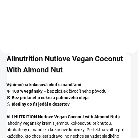
jednoduchú prípravu typických
proteínových palaciniek a
veľkých, tenkých palaciniek s
lievancov so sladidlami a
vysokým obsahom bielkovín a
lahodnými príchuťami.
nízkym obsahom tuku.
Allnutrition Nutlove Vegan Coconut
With Almond Nut
Výnimočná kokosová chuť s mandľami
🌱
100 % vegánsky
– bez zložiek živočíšneho pôvodu
🚫
Bez pridaného cukru a palmového oleja
💪
Ideálny do fit jedál a dezertov
ALLNUTRITION Nutlove Vegan Coconut with Almond Nut
je
lahodný vegánsky krém s jemnou kokosovou príchuťou,
obohatený o mandle a kokosové lupienky. Perfektná voľba pre
každého, kto chce jesť zdravo, no nechce sa vzdať sladkého