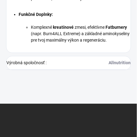
Funkčné Doplnky:
Komplexné
kreatínové
zmesi, efektívne
Fatburnery
(napr. Burn4ALL Extreme) a základné aminokyseliny
pre tvoj maximálny výkon a regeneráciu.
Výrobná spoločnosť
:
Allnutrition
Z
á
p
ä
t