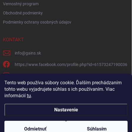
Vernostný program
Obchodné podmienky
Podmienky ochrany osobných údajov
KONTAKT
info
@
gains.sk
https://www.facebook.com/profile.php?id=61573247190036
gains.sk?igsh=ymywandradhtandz
Tento web používa súbory cookie. Ďalším prechádzaním
tohto webu vyjadrujete súhlas s ich používaním. Viac
informácií
tu
.
Nastavenie
Copyright 2026
Gains.sk
. Všetky práva vyhradené.
Upraviť nastavenie
cookies
Odmietnuť
Súhlasím