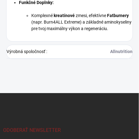
Funkčné Doplnky:
Komplexné
kreatínové
zmesi, efektívne
Fatburnery
(napr. Burn4ALL Extreme) a základné aminokyseliny
pre tvoj maximálny výkon a regeneráciu.
Výrobná spoločnosť
:
Allnutrition
Z
á
p
ä
t
i
ODOBERAŤ NEWSLETTER
e