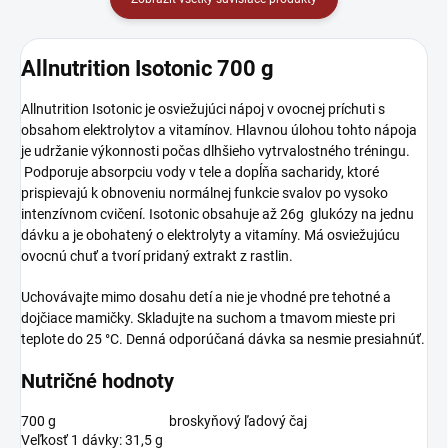
Allnutrition Isotonic 700 g
Allnutrition Isotonic je osviežujúci nápoj v ovocnej príchuti s
obsahom
elektrolytov a
vitamínov. Hlavnou úlohou tohto nápoja
je udržanie výkonnosti počas dlhšieho vytrvalostného tréningu.
Podporuje absorpciu vody v tele a dopĺňa sacharidy, ktoré
prispievajú k obnoveniu normálnej funkcie svalov po vysoko
intenzívnom cvičení. Isotonic obsahuje až 26g glukózy na jednu
dávku a je obohatený o elektrolyty a vitamíny. Má osviežujúcu
ovocnú chuť a tvorí pridaný extrakt z rastlin.
Uchovávajte mimo dosahu detí a nie je vhodné pre tehotné a
dojčiace mamičky. Skladujte na suchom a tmavom mieste pri
teplote do 25 °C. Denná odporúčaná dávka sa nesmie presiahnúť.
Nutričné hodnoty
700 g
broskyňový ľadový čaj
Veľkosť 1 dávky: 31,5 g