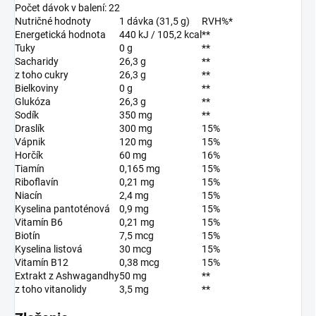
Počet dávok v balení: 22
Nutričné hodnoty
1 dávka (31,5 g)
RVH%*
Energetická hodnota
440 kJ / 105,2 kcal
**
Tuky
0 g
**
Sacharidy
26,3 g
**
z toho cukry
26,3 g
**
Bielkoviny
0 g
**
Glukóza
26,3 g
**
Sodík
350 mg
**
Draslík
300 mg
15%
Vápnik
120 mg
15%
Horčík
60 mg
16%
Tiamín
0,165 mg
15%
Riboflavín
0,21 mg
15%
Niacín
2,4 mg
15%
Kyselina pantoténová
0,9 mg
15%
Vitamín B6
0,21 mg
15%
Biotín
7,5 mcg
15%
Kyselina listová
30 mcg
15%
Vitamín B12
0,38 mcg
15%
Extrakt z Ashwagandhy
50 mg
**
z toho vitanolidy
3,5 mg
**