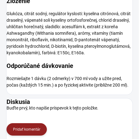
Zloženie
Glukóza, citrát sodný, regulátor kyslosti: kyselina citrónová, citrát
draselný, vápenaté soli kyseliny ortofosforečnej, chlorid draselný,
uhličitan horečnatý, sladidlo: acesulfám k, extrakt z koreňa
Ashwagandhy (Withania somnifera), arómy, vitamíny (tiamín
mononitrát, riboflavín, nikotínamid, D-pantotenát vápenatý,
pyridoxín hydrochlorid, D-biotín, kyselina pteroylmonoglutámová,
kyanokobalamín), farbivá: E150c, E160a.
Odporúčané dávkovanie
Rozmiešajte 1 dávku (2 odmerky) v 700 ml vody a užite pred,
počas (každých 15 min.) a po fyzickej aktivite (približne 200 ml).
Diskusia
Buďte prvý, kto napíše príspevok k tejto položke.
Pridať komentár