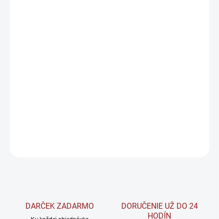
PRÍCHUŤ
MÔŽEME DORUČIŤ DO:
ZVOĽTE VARIANT
−
+
Pridať do košíka
Isotonic
je osviežujúci nápoj v ovocnej príchuti s obsahom
elektrolytov a vitamínov. Podporuje absorpciu vody a prispieva k
obnoveniu normálnej funkcie svalov.
DETAILNÉ INFORMÁCIE
OPÝTAŤ SA
STRÁŽIŤ
DARČEK ZADARMO
DORUČENIE UŽ DO 24
HODÍN