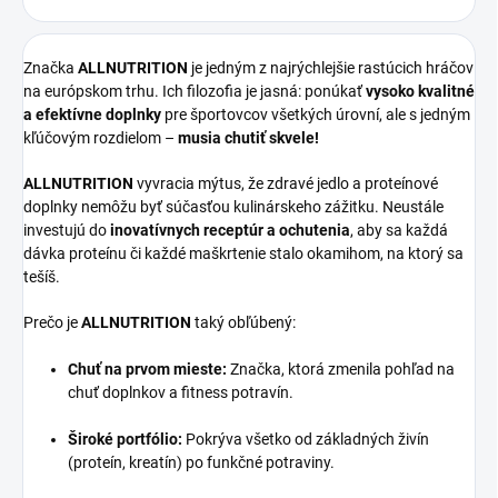
Značka
ALLNUTRITION
je jedným z najrýchlejšie rastúcich hráčov
na európskom trhu. Ich filozofia je jasná: ponúkať
vysoko kvalitné
a efektívne doplnky
pre športovcov všetkých úrovní, ale s jedným
kľúčovým rozdielom –
musia chutiť skvele!
ALLNUTRITION
vyvracia mýtus, že zdravé jedlo a proteínové
doplnky nemôžu byť súčasťou kulinárskeho zážitku. Neustále
investujú do
inovatívnych receptúr a ochutenia
, aby sa každá
dávka proteínu či každé maškrtenie stalo okamihom, na ktorý sa
tešíš.
Prečo je
ALLNUTRITION
taký obľúbený:
Chuť na prvom mieste:
Značka, ktorá zmenila pohľad na
chuť doplnkov a fitness potravín.
Široké portfólio:
Pokrýva všetko od základných živín
(proteín, kreatín) po funkčné potraviny.