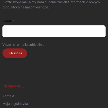
Vložte svoj e-mail a my Vám budeme zasielať informácie o nových
produktoch na našom e-shope.
EMAIL
Vložením e-mailu súhlasíte s
podmienkami ochrany osobných údajov
Prihlásiť sa
INFORMÁCIE
Kontakt
Moja objednávka