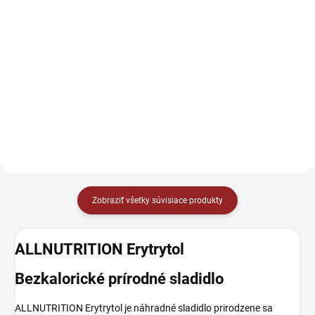
Do košíka
Do košíka
Výživná BIO ovsená kaša Greens
Perfektný štart do nového dňa
je ideálna pre tých, ktorí chcú
plný vlákniny, bielkovín a chuti
podporiť trávenie, imunitu a
exotického kokosu. Proteínová
prirodzenú detoxikáciu už od
ovsená kaša s kokosom a
rána.
mandľami je návyková.
Zobraziť všetky súvisiace produkty
ALLNUTRITION Erytrytol
Bezkalorické prírodné sladidlo
ALLNUTRITION Erytrytol je náhradné sladidlo prirodzene sa