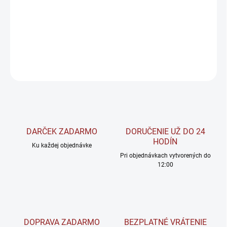
Bezkalorické prírodné sladidlo, náhradné sladidlo prirodzene sa
vyskytujúce v niektorých druhoch ovocia.
DETAILNÉ INFORMÁCIE
OPÝTAŤ SA
STRÁŽIŤ
DARČEK ZADARMO
DORUČENIE UŽ DO 24
HODÍN
Ku každej objednávke
Pri objednávkach vytvorených do
12:00
DOPRAVA ZADARMO
BEZPLATNÉ VRÁTENIE