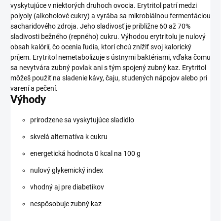
vyskytujúce v niektorých druhoch ovocia. Erytritol patrí medzi
polyoly (alkoholové cukry) a vyrába sa mikrobiálnou fermentáciou
sacharidového zdroja. Jeho sladivosť je približne 60 až 70%
sladivosti bežného (repného) cukru. Výhodou erytritolu je nulový
obsah kalórií, čo ocenia ľudia, ktorí chcú znížiť svoj kalorický
príjem. Erytritol nemetabolizuje s ústnymi baktériami, vďaka čomu
sa nevytvára zubný povlak ani s tým spojený zubný kaz. Erytritol
môžeš použiť na sladenie kávy, čaju, studených nápojov alebo pri
varení a pečení.
Výhody
prirodzene sa vyskytujúce sladidlo
skvelá alternatíva k cukru
energetická hodnota 0 kcal na 100 g
nulový glykemický index
vhodný aj pre diabetikov
nespôsobuje zubný kaz