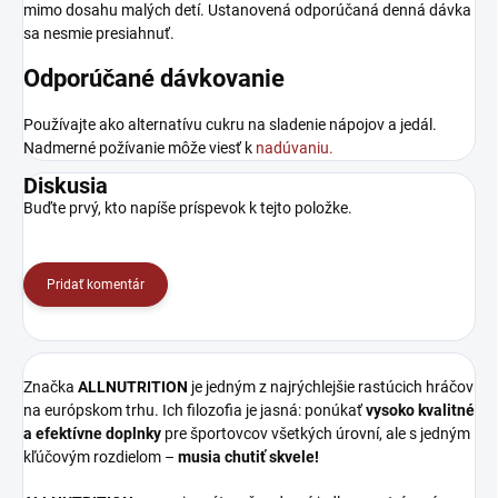
mimo dosahu malých detí. Ustanovená odporúčaná denná dávka
sa nesmie presiahnuť.
Odporúčané dávkovanie
Používajte ako alternatívu cukru na sladenie nápojov a jedál.
Nadmerné požívanie môže viesť k
nadúvaniu.
Diskusia
Buďte prvý, kto napíše príspevok k tejto položke.
Pridať komentár
Značka
ALLNUTRITION
je jedným z najrýchlejšie rastúcich hráčov
na európskom trhu. Ich filozofia je jasná: ponúkať
vysoko kvalitné
a efektívne doplnky
pre športovcov všetkých úrovní, ale s jedným
kľúčovým rozdielom –
musia chutiť skvele!