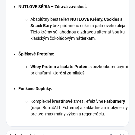
NUTLOVE SÉRIA – Zdravá závislosť:
Absolútny bestseller!
NUTLOVE Krémy, Cookies a
Snack Bary
bez pridaného cukru a palmového oleja.
Tieto krémy sú lahodnou a zdravou alternatívou ku
klasickým čokoládovým nátierkam.
Špičkové Proteíny:
Whey Protein
a
Isolate Protein
s bezkonkurenčnými
príchuťami, ktoré si zamiluješ.
Funkčné Doplnky:
Komplexné
kreatínové
zmesi, efektívne
Fatburnery
(napr. Burn4ALL Extreme) a základné aminokyseliny
pre tvoj maximálny výkon a regeneráciu.