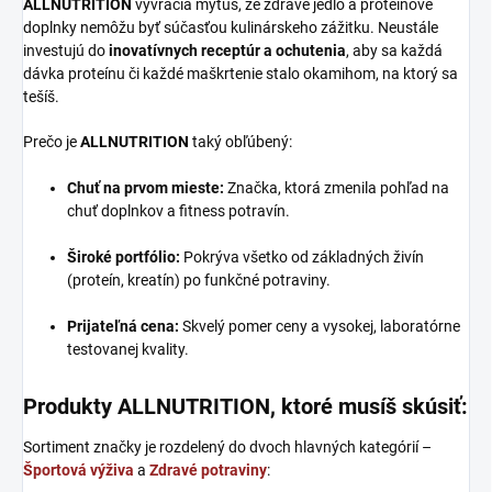
ALLNUTRITION
vyvracia mýtus, že zdravé jedlo a proteínové
doplnky nemôžu byť súčasťou kulinárskeho zážitku. Neustále
investujú do
inovatívnych receptúr a ochutenia
, aby sa každá
dávka proteínu či každé maškrtenie stalo okamihom, na ktorý sa
tešíš.
Prečo je
ALLNUTRITION
taký obľúbený:
Chuť na prvom mieste:
Značka, ktorá zmenila pohľad na
chuť doplnkov a fitness potravín.
Široké portfólio:
Pokrýva všetko od základných živín
(proteín, kreatín) po funkčné potraviny.
Prijateľná cena:
Skvelý pomer ceny a vysokej, laboratórne
testovanej kvality.
Produkty ALLNUTRITION, ktoré musíš skúsiť:
Sortiment značky je rozdelený do dvoch hlavných kategórií –
Športová výživa
a
Zdravé potraviny
: