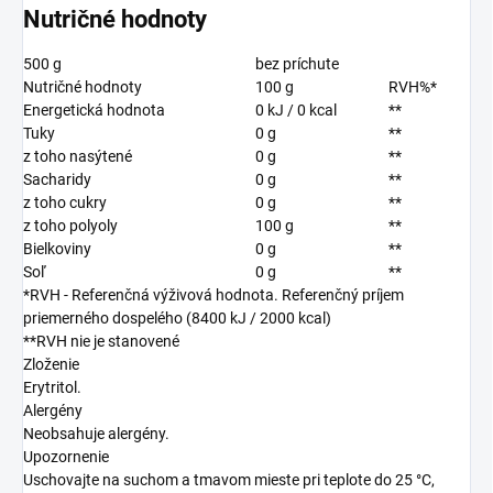
Nutričné hodnoty
500 g
bez príchute
Nutričné hodnoty
100 g
RVH%*
Energetická hodnota
0 kJ / 0 kcal
**
Tuky
0 g
**
z toho nasýtené
0 g
**
Sacharidy
0 g
**
z toho cukry
0 g
**
z toho polyoly
100 g
**
Bielkoviny
0 g
**
Soľ
0 g
**
*RVH - Referenčná výživová hodnota. Referenčný príjem
priemerného dospelého (8400 kJ / 2000 kcal)
**RVH nie je stanovené
Zloženie
Erytritol.
Alergény
Neobsahuje alergény.
Upozornenie
Uschovajte na suchom a tmavom mieste pri teplote do 25 °C,