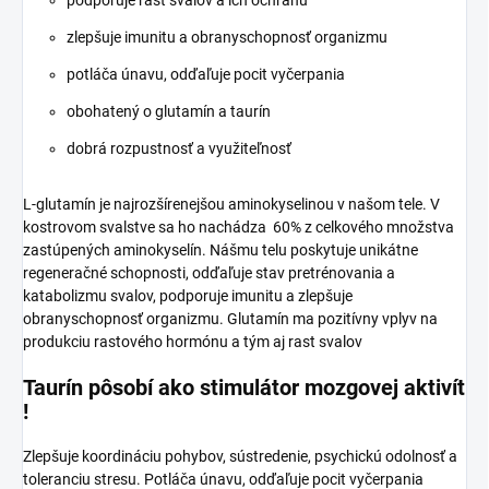
zlepšuje imunitu a obranyschopnosť organizmu
potláča únavu, odďaľuje pocit vyčerpania
obohatený o glutamín a taurín
dobrá rozpustnosť a využiteľnosť
L-glutamín je najrozšírenejšou aminokyselinou v našom tele. V
kostrovom svalstve sa ho nachádza 60% z celkového množstva
zastúpených aminokyselín. Nášmu telu poskytuje unikátne
regeneračné schopnosti, odďaľuje stav pretrénovania a
katabolizmu svalov, podporuje imunitu a zlepšuje
obranyschopnosť organizmu. Glutamín ma pozitívny vplyv na
produkciu rastového hormónu a tým aj rast svalov
Taurín pôsobí ako stimulátor mozgovej aktivít
!
Zlepšuje koordináciu pohybov, sústredenie, psychickú odolnosť a
toleranciu stresu. Potláča únavu, odďaľuje pocit vyčerpania