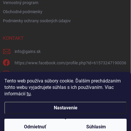
Vernostný program
Obchodné podmienky
Podmienky ochrany osobných údajov
KONTAKT
info
@
gains.sk
https://www.facebook.com/profile.php?id=61573247190036
gains.sk?igsh=ymywandradhtandz
Tento web používa súbory cookie. Ďalším prechádzaním
tohto webu vyjadrujete súhlas s ich používaním. Viac
informácií
tu
.
Nastavenie
Copyright 2026
Gains.sk
. Všetky práva vyhradené.
Upraviť nastavenie
cookies
Odmietnuť
Súhlasím