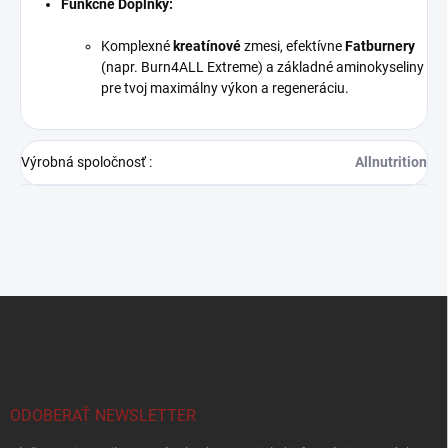
Funkčné Doplnky:
Komplexné
kreatínové
zmesi, efektívne
Fatburnery
(napr. Burn4ALL Extreme) a základné aminokyseliny
pre tvoj maximálny výkon a regeneráciu.
Výrobná spoločnosť
:
Allnutrition
Z
á
p
ä
t
i
ODOBERAŤ NEWSLETTER
e