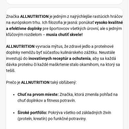
Značka
ALLNUTRITION
je jedným z najrýchlejšie rastúcich hráčov
na európskom trhu. Ich filozofia je jasná: ponúkať
vysoko kvalitné
a efektívne doplnky
pre športovcov všetkých úrovní, ale s jedným
kľúčovým rozdielom –
musia chutiť skvele!
ALLNUTRITION
vyvracia mýtus, že zdravé jedlo a proteínové
doplnky nemôžu byť súčasťou kulinárskeho zážitku. Neustále
investujú do
inovatívnych receptúr a ochutenia
, aby sa každá
dávka proteínu či každé maškrtenie stalo okamihom, na ktorý sa
tešíš.
Prečo je
ALLNUTRITION
taký obľúbený:
Chuť na prvom mieste:
Značka, ktorá zmenila pohľad na
chuť doplnkov a fitness potravín.
Široké portfólio:
Pokrýva všetko od základných živín
(proteín, kreatín) po funkčné potraviny.