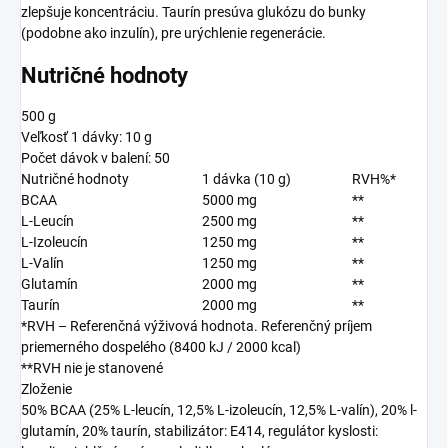
zlepšuje koncentráciu. Taurín presúva glukózu do bunky
(podobne ako inzulín), pre urýchlenie regenerácie.
Nutričné hodnoty
500 g
Veľkosť 1 dávky: 10 g
Počet dávok v balení: 50
Nutričné hodnoty
1 dávka (10 g)
RVH%*
BCAA
5000 mg
**
L-Leucín
2500 mg
**
L-Izoleucín
1250 mg
**
L-Valín
1250 mg
**
Glutamín
2000 mg
**
Taurín
2000 mg
**
*RVH – Referenčná výživová hodnota. Referenčný príjem
priemerného dospelého (8400 kJ / 2000 kcal)
**RVH nie je stanovené
Zloženie
50% BCAA (25% L-leucín, 12,5% L-izoleucín, 12,5% L-valín), 20% l-
glutamín, 20% taurín, stabilizátor: E414, regulátor kyslosti: