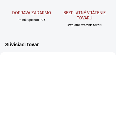
DOPRAVA ZADARMO
BEZPLATNÉ VRÁTENIE
TOVARU
Pri nákupe nad 80 €
Bezplatné vrátenie tovaru
Súvisiaci tovar
NOVINKA
AKCIA
SKLADOM
VYPREDANÉ
Warrior Muscle Complex
BrainMax NeuroShot -
– Predtréningový
Nootropický Shot 100 ml
komplex v kapsulách 60