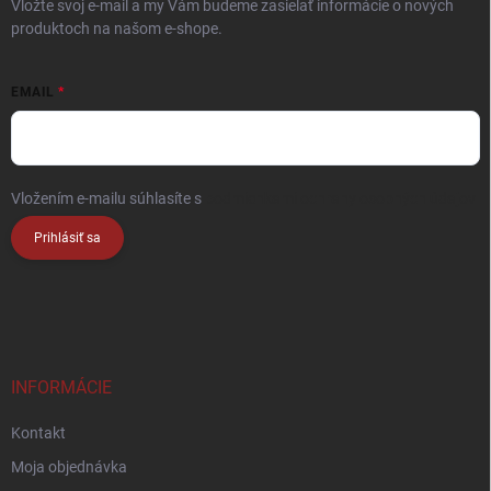
Vložte svoj e-mail a my Vám budeme zasielať informácie o nových
produktoch na našom e-shope.
EMAIL
Vložením e-mailu súhlasíte s
podmienkami ochrany osobných údajov
Prihlásiť sa
INFORMÁCIE
Kontakt
Moja objednávka