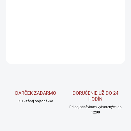
−
+
Pridať do košíka
Práškové aminokyseliny BCAA obohatené o vysokú dávku
glutamínu a taurínu.
DETAILNÉ INFORMÁCIE
OPÝTAŤ SA
STRÁŽIŤ
DARČEK ZADARMO
DORUČENIE UŽ DO 24
HODÍN
Ku každej objednávke
Pri objednávkach vytvorených do
12:00