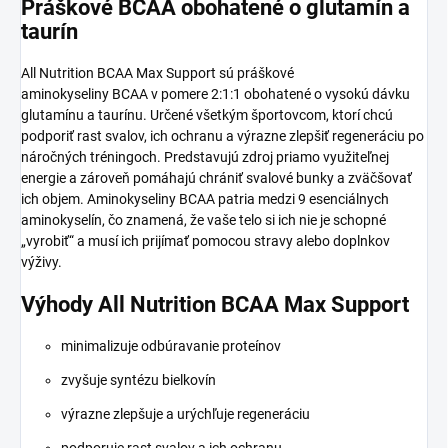
Práškové BCAA obohatené o glutamín a
taurín
All Nutrition BCAA Max Support sú práškové
aminokyseliny
BCAA
v pomere 2:1:1 obohatené o vysokú dávku
glutamínu a taurínu. Určené všetkým športovcom, ktorí chcú
podporiť rast svalov, ich ochranu a výrazne zlepšiť regeneráciu po
náročných tréningoch. Predstavujú zdroj priamo využiteľnej
energie a zároveň pomáhajú chrániť svalové bunky a zväčšovať
ich objem.
Aminokyseliny
BCAA patria medzi 9 esenciálnych
aminokyselín, čo znamená, že vaše telo si ich nie je schopné
„vyrobiť“ a musí ich prijímať pomocou stravy alebo doplnkov
výživy.
Výhody All Nutrition BCAA Max Support
minimalizuje odbúravanie proteínov
zvyšuje syntézu bielkovín
výrazne zlepšuje a urýchľuje regeneráciu
podporuje rast svalov a ich ochranu