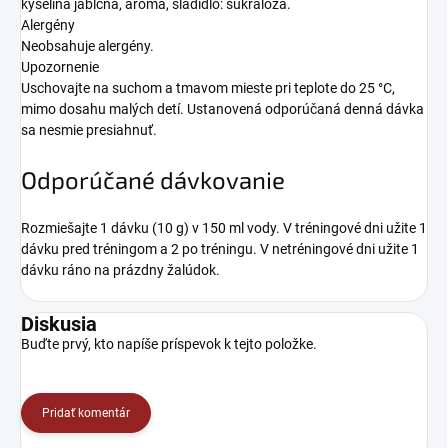
kyselina jablčná, aróma, sladidlo: sukralóza.
Alergény
Neobsahuje alergény.
Upozornenie
Uschovajte na suchom a tmavom mieste pri teplote do 25 °C,
mimo dosahu malých detí. Ustanovená odporúčaná denná dávka
sa nesmie presiahnuť.
Odporúčané dávkovanie
Rozmiešajte 1 dávku (10 g) v 150 ml vody. V tréningové dni užite 1
dávku pred tréningom a 2 po tréningu. V netréningové dni užite 1
dávku ráno na prázdny žalúdok.
Diskusia
Buďte prvý, kto napíše príspevok k tejto položke.
Pridať komentár