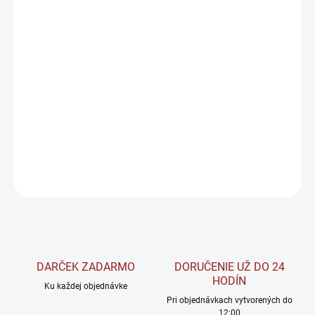
cena:
Objavte výnimočný chuťový zážitok s kolagénovými guličkami
BrainMax Pure, ktoré spájajú osviežujúce maliny s citrónom a
sladkú bodku v podobe bielej BIO čokolády. Každá gulička
obsahuje vyváženú zmes BIO ingrediencií a je sladená prírodným
BIO erytritolom. Vďaka lyofilizovaným malinám je ich chuť
intenzívna. Každé balenie ponúka viac než 29 g bielkovín a 14 g
kolagénu!
DETAILNÉ INFORMÁCIE
OPÝTAŤ SA
STRÁŽIŤ
DARČEK ZADARMO
DORUČENIE UŽ DO 24
HODÍN
Ku každej objednávke
Pri objednávkach vytvorených do
12:00