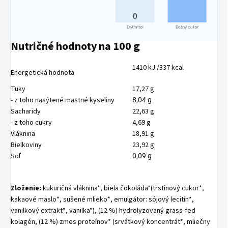
Nutričné hodnoty na 100 g
1410 kJ /337 kcal
Energetická hodnota
Tuky
17,27 g
- z toho nasýtené mastné kyseliny
8,04 g
Sacharidy
22,63 g
- z toho cukry
4,69 g
Vláknina
18,91 g
Bielkoviny
23,92 g
Soľ
0,09 g
Zloženie:
kukuričná vláknina*, biela čokoláda*(trstinový cukor*,
kakaové maslo*, sušené mlieko*, emulgátor: sójový lecitín*,
vanilkový extrakt*, vanilka*), (12 %) hydrolyzovaný grass-fed
kolagén, (12 %) zmes proteínov* (srvátkový koncentrát*, mliečny