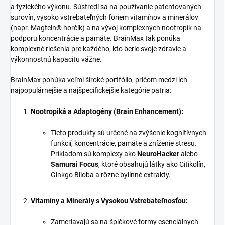
a fyzického výkonu. Sústredí sa na používanie patentovaných
surovín, vysoko vstrebateľných foriem vitamínov a minerálov
(napr. Magtein® horčík) a na vývoj komplexných nootropík na
podporu koncentrácie a pamäte. BrainMax tak ponúka
komplexné riešenia pre každého, kto berie svoje zdravie a
výkonnostnú kapacitu vážne.
BrainMax ponúka veľmi široké portfólio, pričom medzi ich
najpopulárnejšie a najšpecifickejšie kategórie patria:
Nootropiká a Adaptogény (Brain Enhancement):
Tieto produkty sú určené na zvýšenie kognitívnych
funkcií, koncentrácie, pamäte a zníženie stresu.
Príkladom sú komplexy ako
NeuroHacker
alebo
Samurai Focus
, ktoré obsahujú látky ako Citikolín,
Ginkgo Biloba a rôzne bylinné extrakty.
Vitamíny a Minerály s Vysokou Vstrebateľnosťou:
Zameriavajú sa na špičkové formy esenciálnych