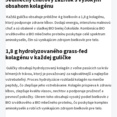
obsahom kolagénu
Každá gulička obsahuje približne 4 g bielkovín a 1,8 g kolagénu,
ktorý podporuje zdravie kĺbov. Dodajú energiu, intenzívnu malinovú
chuť a sú obalené v sladkej BIO bielej čokoláde. Kombinácia BIO
srvátkového a BIO mliečneho proteínu poskytuje celé spektrum
aminokyselín, čím sú vynikajúcim zdrojom bielkovín pre telo.
1,8 g hydrolyzovaného grass-fed
kolagénu v každej guličke
Guličky obsahujú hydrolyzovaný kolagén z voľne pasúcich sa kráv
kŕmených trávou, ktorý je považovaný za najkvalitnejší a najlepšie
vstrebateľný. Proces hydrolyzácie rozkladá kolagén na menšie
peptidy, čo zlepšuje jeho vstrebávanie. Kolagén prispieva k zdraviu
kĺbov, zlepšuje kvalitu vlasov, nechtov a podporuje pružnosť a
pevnosť pokožky. Okrem toho obsahujú vysoký podiel bielkovín z
BIO srvátkového a BIO mliečneho proteínu, čo poskytuje komplex
aminokyselín a robí ich vynikajúcim zdrojom bielkovín pre telo.