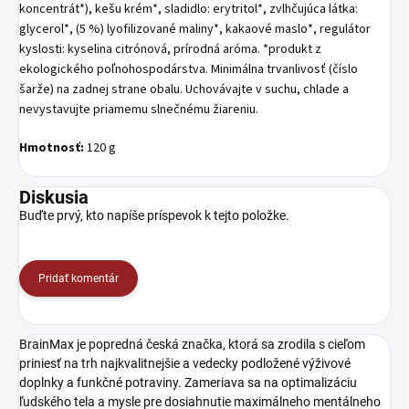
koncentrát*), kešu krém*, sladidlo: erytritol*, zvlhčujúca látka:
glycerol*, (5 %) lyofilizované maliny*, kakaové maslo*, regulátor
kyslosti: kyselina citrónová, prírodná aróma. *produkt z
ekologického poľnohospodárstva. Minimálna trvanlivosť (číslo
šarže) na zadnej strane obalu. Uchovávajte v suchu, chlade a
nevystavujte priamemu slnečnému žiareniu.
Hmotnosť:
120 g
Diskusia
Buďte prvý, kto napíše príspevok k tejto položke.
Pridať komentár
BrainMax je popredná česká značka, ktorá sa zrodila s cieľom
priniesť na trh najkvalitnejšie a vedecky podložené výživové
doplnky a funkčné potraviny. Zameriava sa na optimalizáciu
ľudského tela a mysle pre dosiahnutie maximálneho mentálneho