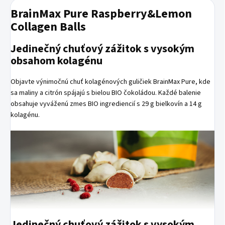
BrainMax Pure Raspberry&Lemon
Collagen Balls
Jedinečný chuťový zážitok s vysokým
obsahom kolagénu
Objavte výnimočnú chuť kolagénových guličiek BrainMax Pure, kde
sa maliny a citrón spájajú s bielou BIO čokoládou. Každé balenie
obsahuje vyváženú zmes BIO ingrediencií s 29 g bielkovín a 14 g
kolagénu.
Jedinečný chuťový zážitok s vysokým