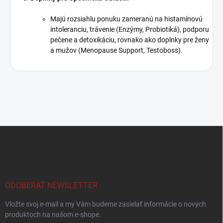
Majú rozsiahlu ponuku zameranú na histamínovú
intoleranciu, trávenie (Enzýmy, Probiotiká), podporu
pečene a detoxikáciu, rovnako ako doplnky pre ženy
a mužov (Menopause Support, Testoboss).
Z
á
p
ä
t
i
ODOBERAŤ NEWSLETTER
e
Vložte svoj e-mail a my Vám budeme zasielať informácie o nových
produktoch na našom e-shope.