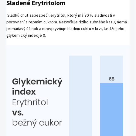
Sladené Erytritolom
Sladkú chuť zabezpečil erytritol, ktorý má 70 % sladivosti v
porovnaní s repným cukrom. Nezvyšuje riziko zubného kazu, nemá
preháňavý účinok a neovplyvňuje hladinu cukru v krvi, keďže jeho
glykemický index je 0.