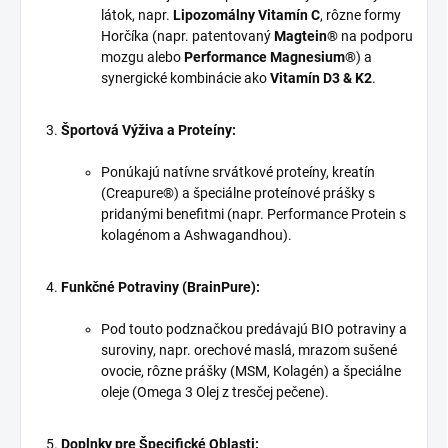
látok, napr.
Lipozomálny Vitamín C
, rôzne formy
Horčíka (napr. patentovaný
Magtein®
na podporu
mozgu alebo
Performance Magnesium®
) a
synergické kombinácie ako
Vitamín D3 & K2
.
Športová Výživa a Proteíny:
Ponúkajú natívne srvátkové proteíny, kreatín
(Creapure®) a špeciálne proteínové prášky s
pridanými benefitmi (napr. Performance Protein s
kolagénom a Ashwagandhou).
Funkčné Potraviny (BrainPure):
Pod touto podznačkou predávajú BIO potraviny a
suroviny, napr. orechové maslá, mrazom sušené
ovocie, rôzne prášky (MSM, Kolagén) a špeciálne
oleje (Omega 3 Olej z tresčej pečene).
Doplnky pre Špecifické Oblasti: